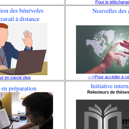
Pour le télécharge
ion des bénévoles
Nouvelles des 
travail à distance
--->Pour accéder à c
ur en savoir plus
Initiative inter
 en préparation
Relecteurs de thèses