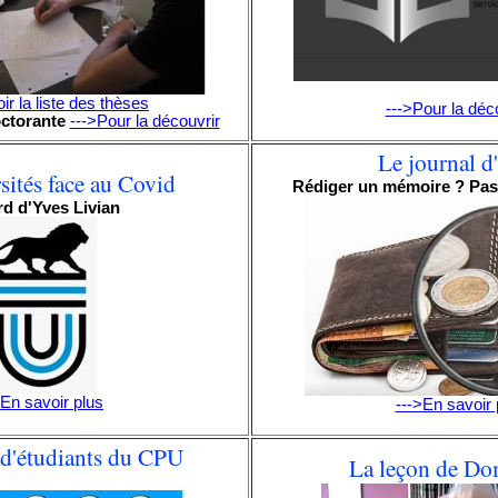
ir la liste des thèses
--->Pour la déc
octorante
--->Pour la découvrir
Le journal d
sités face au Covid
Rédiger un mémoire ? Pas 
d d'Yves Livian
>En savoir plus
--->En savoir 
 d'étudiants du CPU
La leçon de Do