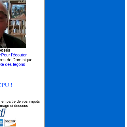
posés
>Pour l'écouter
eçons de Dominique
ète des leçons
CPU !
 en partie de vos impôts
l'image ci-dessous