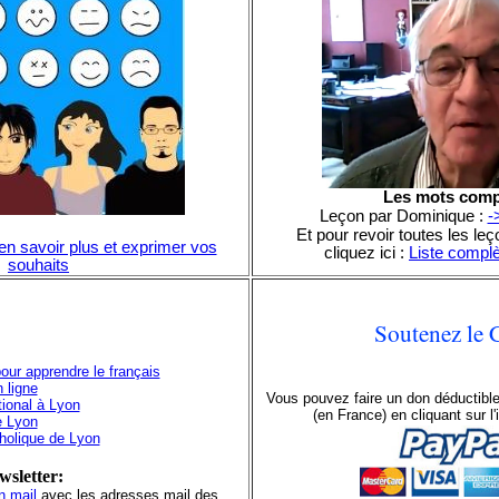
L
es mots com
Leçon par Dominique :
-
Et pour revoir toutes les l
 en savoir plus et exprimer vos
cliquez ici :
Liste compl
souhaits
Soutenez le 
our apprendre le français
 ligne
Vous pouvez faire un don déductible
tional à Lyon
(en France) en cliquant sur 
e Lyon
tholique de Lyon
wsletter:
n mail
avec les adresses mail des