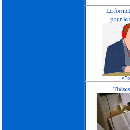
La format
pour le 
-->Po
Thèses