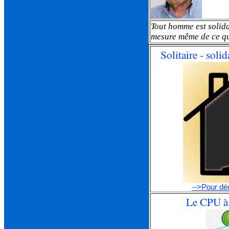
Tout homme est solidai
mesure même de ce qu
Solitaire - soli
-->Pour déc
Le CPU à 