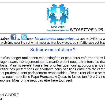
INFOLETTRE N°25 -
 icônes
ou
pour
les annonces courantes
sur les activités et 
problème pour lire cet email, pour activer les vidéos, ou si l'affichage est biz
Solitaire ou solidaire ?
 d’un danger mal connu est anxiogène et peut nous enfermer dans l
ogent sans ménagement sur la manière dont nous affrontons les risque
rtains. Mais ils révèlent aussi les priorités que nous accordons à nos 
étiser nos préférences de solidarité nous oscillons entre crainte et t
e et prudence sont parfaitement respectables. Réussiront-elles à se r
 !», nous rappelle le Pape François. « Qu’as-tu fait de ton frère ? » nou
onse. Mais on ne peut pas être frère tout seul.
oël GINDRE
ur