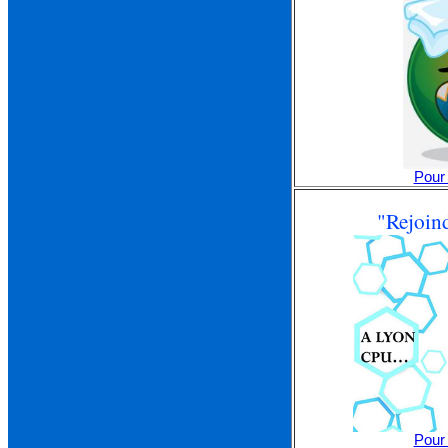
Pour 
"Rejoind
Pour 