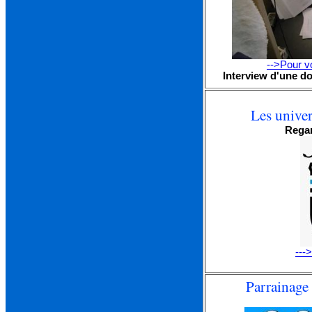
-->Pour vo
Interview d'une d
Les univer
Regar
---
Parrainage