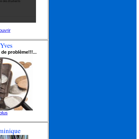
ouvrir
'Yves
de problème!!!...
plus
minique