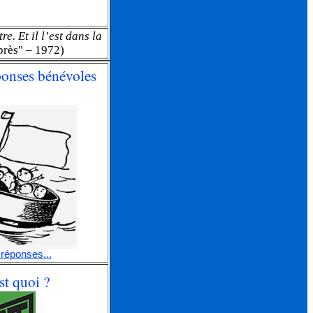
e. Et il l’est dans la
rès" – 1972)
éponses bénévoles
 réponses...
t quoi ?