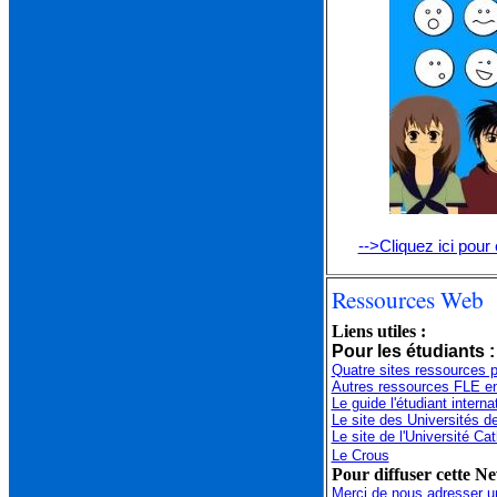
-->Cliquez ici pour
Ressources Web
Liens utiles :
Pour les étudiants :
Quatre sites ressources p
Autres ressources FLE en
Le guide l'étudiant interna
Le site des Universités d
Le site de l'Université Ca
Le Crous
Pour diffuser cette Ne
Merci de nous adresser u