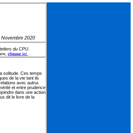
 Novembre 2020
.
ateliers du CPU
arre,
cliquez ici
.
a solitude. Ces temps
s de la vie tant ils
relations avec autrui.
émérité et entre prudence
ejoindre dans une action
s dit le livre de la