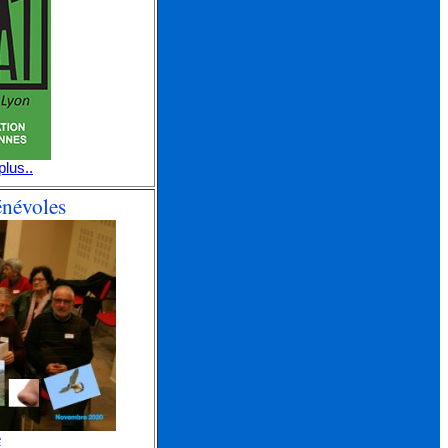
plus..
énévoles
e