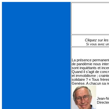
Cliquez sur les
Si vous avez un 
La présence permanente
de pandémie nous interr
sont inquiétants et ince
Quand il s’agit de concr
et immobilisme ; craint
solidaire ? « Tous frères
Genèse. A chacun sa rép
Jean-N
Directe