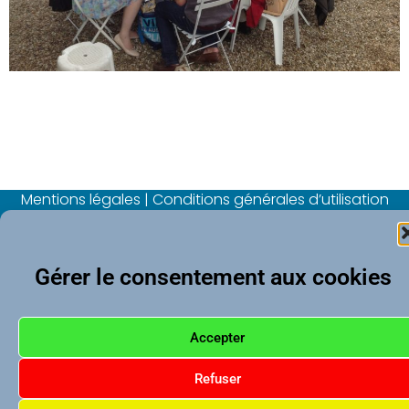
Mentions légales
|
Conditions générales d’utilisation
|
Politique de confidentialité
Copyright © 2026 CPU-Lyon
Gérer le consentement aux cookies
CPU Lyon
1, rue Bonald 69007 Lyon
04 72 70 22 90
Accepter
accueil@cpu-lyon.org
Refuser