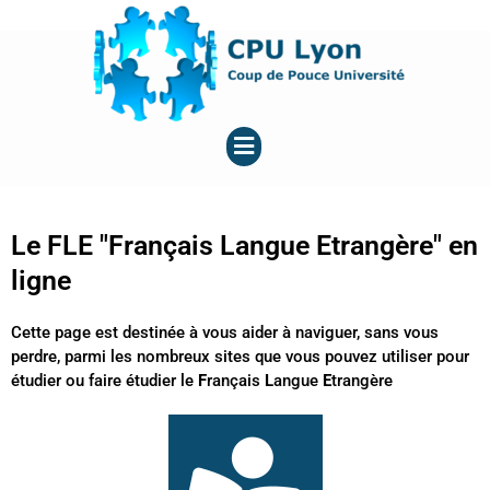
Aller
au
contenu
Menu
Le FLE "Français Langue Etrangère" en
ligne
Cette page est destinée à vous aider à naviguer, sans vous
perdre, parmi les nombreux sites que vous pouvez utiliser pour
étudier ou faire étudier le
F
rançais
L
angue
E
trangère