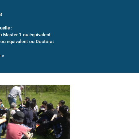
nt
elle :
u Master 1 ou équivalent
 ou équivalent ou Doctorat
e
»