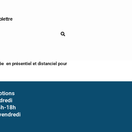
olettre
e en présentiel et distanciel pour
iptions
dredi
4h-18h
vendredi