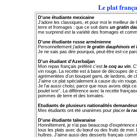
Le plat frança
D'une étudiante mexicaine
J’adore les classiques, et pour moi le meilleur d
terre et fromages : que ce soit dans
un gratin dau
me surprend est la variété des fromages et comm
D'une étudiante russe arménienne
Personnellement j’adore
le gratin dauphinois et
Je ne sais pas dire pourquoi, peut-être est-ce p
D'un étudiant d'Azerbaïjan
Mon repas français préféré c'est
le coq au vin
. C
vin rouge. La recette est à base de découpes de 
agrémentées d'un bouquet garni, de lardons, de c
J’aime ce plat spécialement à cause du vin rouge. 
Je l'ai aussi choisi, parce que nous avons déjà ce, t
poulet ivre''. La différence avec la recette franç
pommes de terre et des tomates.
Etudiants de plusieurs nationalités demandeur
Mes étudiants ont été unanimes pour placer
la ra
D'une étudiante taïwanaise
Honnêtement, je n’ai pas beaucoup d’expérience en
tous les plats avec du bœuf ou des fruits de mer
huîtres. J’aime aussi des desserts français co