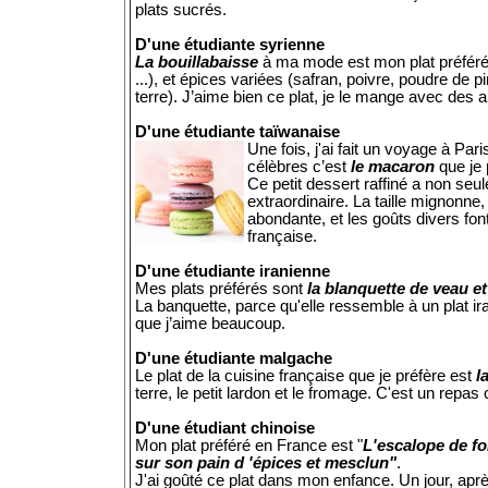
plats sucrés.
D'une étudiante syrienne
La bouillabaisse
à ma mode est mon plat préféré.
...), et épices variées (safran, poivre, poudre de
terre). J’aime bien ce plat, je le mange avec des
D'une étudiante taïwanaise
Une fois, j'ai fait un voyage à P
célèbres c’est
le macaron
que je 
Ce petit dessert raffiné a non se
extraordinaire. La taille mignonne, 
abondante, et les goûts divers fon
française.
D'une étudiante iranienne
Mes plats préférés sont
la blanquette de veau et 
La banquette, parce qu'elle ressemble à un plat iran
que j’aime beaucoup.
D'une étudiante malgache
Le plat de la cuisine française que je préfère est
l
terre, le petit lardon et le fromage. C'est un repas
D'une étudiant chinoise
Mon plat préféré en France est "
L'escalope de fo
sur son pain d 'épices et mesclun"
.
J'ai goûté ce plat dans mon enfance. Un jour, apr