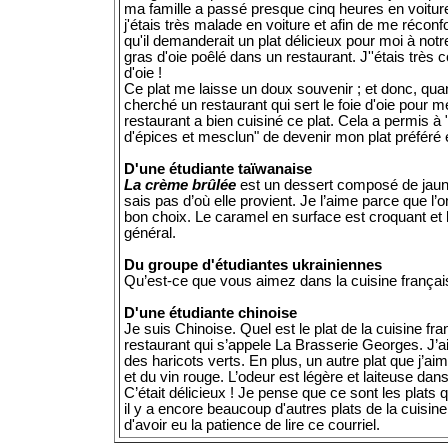
ma famille a passé presque cinq heures en voitur
j'étais très malade en voiture et afin de me récon
qu'il demanderait un plat délicieux pour moi à not
gras d'oie poêlé dans un restaurant. J''étais très c
d'oie !
Ce plat me laisse un doux souvenir ; et donc, quan
cherché un restaurant qui sert le foie d'oie pour
restaurant a bien cuisiné ce plat. Cela a permis à
d'épices et mesclun" de devenir mon plat préféré
D'une étudiante taïwanaise
La crème brûlée
est un dessert composé de jaune
sais pas d’où elle provient. Je l’aime parce que l’
bon choix. Le caramel en surface est croquant et 
général.
Du groupe d'étudiantes ukrainiennes
Qu’est-ce que vous aimez dans la cuisine frança
D'une étudiante chinoise
Je suis Chinoise. Quel est le plat de la cuisine fr
restaurant qui s’appele La Brasserie Georges. J’
des haricots verts. En plus, un autre plat que j’aim
et du vin rouge. L’odeur est légère et laiteuse d
C’était délicieux ! Je pense que ce sont les plats q
il y a encore beaucoup d'autres plats de la cuisin
d'avoir eu la patience de lire ce courriel.