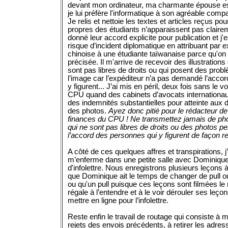
devant mon ordinateur, ma charmante épouse est
je lui préfère l'informatique à son agréable comp
Je relis et nettoie les textes et articles reçus p
propres des étudiants n’apparaissent pas clairem
donné leur accord explicite pour publication et j'e
risque d’incident diplomatique en attribuant par e
chinoise à une étudiante taïwanaise parce qu'on
précisée. Il m'arrive de recevoir des illustration
sont pas libres de droits ou qui posent des probl
l’image car l’expéditeur n’a pas demandé l’acco
y figurent... J’ai mis en péril, deux fois sans le v
CPU quand des cabinets d’avocats internationa
des indemnités substantielles pour atteinte aux d
des photos.
Ayez donc pitié pour le rédacteur de l
finances du CPU ! Ne transmettez jamais de phot
qui ne sont pas libres de droits ou des photos p
l’accord des personnes qui y figurent de façon r
A côté de ces quelques affres et transpiration
m’enferme dans une petite salle avec Dominique p
d'infolettre. Nous enregistrons plusieurs leçons 
que Dominique ait le temps de changer de pull ou
ou qu'un pull puisque ces leçons sont filmées le
régale à l’entendre et à le voir dérouler ses leço
mettre en ligne pour l’infolettre.
Reste enfin le travail de routage qui consiste à met
rejets des envois précédents, à retirer les adres