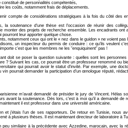
re constitué de personnalités compétentes,
ire les coûts, notamment frais de déplacements.
tenir compte de considérations stratégiques à la fois du côté des en
s, la soutenance d’une thèse est l’occasion de réunir des collèg
 de monter des projets de recherche ensemble. Les encadrants ont ai
i pourront leur apporter quelque chose.
ts, notamment ceux qui ont le « nez dans le guidon » ne voient pas l
isons, un inspecteur du permis de conduire : ce qu’ils veulent c’est
r importe c'est que les membres ne les "enquiquinent" pas !
rant doit se poser la question suivante : quelles sont les personnes q
ure ? Suivant les cas, ce pourrait être un professeur renommé ou bi
rsitaire qui pourrait avoir le statut d’invité. Par exemple, une docto
u vin pourrait demander la participation d’un œnologue réputé, rédacte
parisienne m’avait demandé de présider le jury de Vincent. Hélas so
rs avant la soutenance. Dès lors, c’est à moi qu’il a demandé de ré
aintenant il est professeur dans une université américaine.
en et j’étais l'un de ses rapporteurs. De retour en Tunisie, nou
ené à plusieurs thèses. Il est maintenant directeur de laboratoire à Tu
 peu similaire à la précédente avec Azzedine, marocain, avec la ré