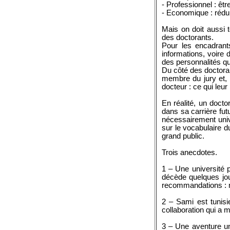
- Professionnel : êt
- Economique : rédu
Mais on doit aussi 
des doctorants.
Pour les encadrant
informations, voire
des personnalités qu
Du côté des doctoran
membre du jury et, d
docteur : ce qui leu
En réalité, un docto
dans sa carrière fut
nécessairement unive
sur le vocabulaire d
grand public.
Trois anecdotes.
1 – Une université 
décède quelques jou
recommandations : m
2 – Sami est tunisi
collaboration qui a m
3 – Une aventure un