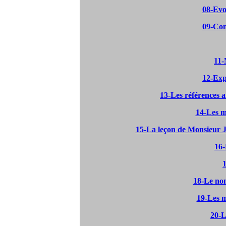
08-Evo
09-Co
11-
12-Exp
13-Les références 
14-Les m
15-La leçon de Monsieur 
16
1
18-Le nom
19-Les m
20-L