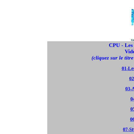
CPU - Les
Vid
(cliquez sur le titr
01-Le
02
03-
0
0
0
07-St