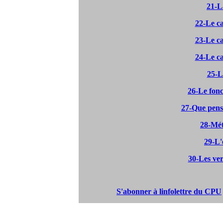
21-L
22-Le ca
23-Le ca
24-Le ca
25-L
26-Le fon
27-Que pense
28-Mét
29-L'
30-Les ver
S'abonner à linfolettre du CPU