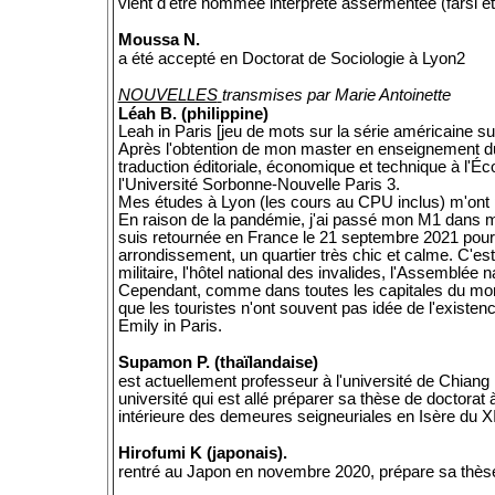
vient d'être nommée interprète assermentée (farsi et
Moussa N.
a été accepté en Doctorat de Sociologie à Lyon2
NOUVELLES
transmises par Marie Antoinette
Léah B. (philippine)
Leah in Paris [jeu de mots sur la série américaine sur
Après l'obtention de mon master en enseignement du
traduction éditoriale, économique et technique à l'Éc
l'Université Sorbonne-Nouvelle Paris 3.
Mes études à Lyon (les cours au CPU inclus) m'ont per
En raison de la pandémie, j'ai passé mon M1 dans mo
suis retournée en France le 21 septembre 2021 pour 
arrondissement, un quartier très chic et calme. C'est 
militaire, l'hôtel national des invalides, l'Assemblée
Cependant, comme dans toutes les capitales du monde
que les touristes n'ont souvent pas idée de l'existenc
Emily in Paris.
Supamon P. (thaïlandaise)
est actuellement professeur à l'université de Chiang 
université qui est allé préparer sa thèse de doctora
intérieure des demeures seigneuriales en Isère du XI
Hirofumi K (japonais).
rentré au Japon en novembre 2020, prépare sa thèse 