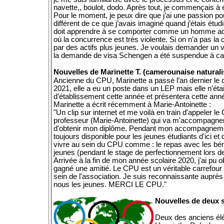
navette,, boulot, dodo. Après tout, je commençais à ét
Pour le moment, je peux dire que j’ai une passion p
différent de ce que j’avais imaginé quand j’étais étu
doit apprendre à se comporter comme un homme adulte
où la concurrence est très violente. Si on n’a pas la
par des actifs plus jeunes. Je voulais demander un v
la demande de visa Schengen a été suspendue à ca
Nouvelles de Marinette T. (camerounaise naturali
Ancienne du CPU, Marinette a passé l’an dernier le c
2021, elle a eu un poste dans un LEP mais elle n’était
d’établissement cette année et présentera cette anné
Marinette a écrit récemment à Marie-Antoinette :
"Un clip sur internet et me voilà en train d'appeler 
professeur (Marie-Antoinette) qui va m'accompagner
d'obtenir mon diplôme. Pendant mon accompagnement, 
toujours disponible pour les jeunes étudiants d'ici et 
vivre au sein du CPU comme : le repas avec les béné
jeunes (pendant le stage de perfectionnement lors d
Arrivée à la fin de mon année scolaire 2020, j'ai pu
gagné une amitié. Le CPU est un véritable carrefour 
sein de l'association. Je suis reconnaissante auprè
nous les jeunes. MERCI LE CPU."
Nouvelles de deux s
Deux des anciens élè