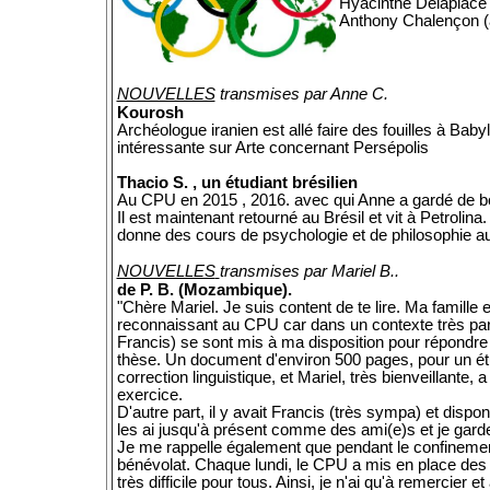
Hyacinthe Delaplace
Anthony Chalençon (av
NOUVELLES
transmises par Anne C.
Kourosh
Archéologue iranien est allé faire des fouilles à Bab
intéressante sur Arte concernant Persépolis
Thacio S. , un étudiant brésilien
Au CPU en 2015 , 2016. avec qui Anne a gardé de b
Il est maintenant retourné au Brésil et vit à Petrolin
donne des cours de psychologie et de philosophie au s
NOUVELLES
transmises par Mariel B..
de P. B. (Mozambique).
"Chère Mariel. Je suis content de te lire. Ma famill
reconnaissant au CPU car dans un contexte très part
Francis) se sont mis à ma disposition pour répondre 
thèse. Un document d'environ 500 pages, pour un étudi
correction linguistique, et Mariel, très bienveillante,
exercice.
D'autre part, il y avait Francis (très sympa) et dis
les ai jusqu'à présent comme des ami(e)s et je gard
Je me rappelle également que pendant le confinement
bénévolat. Chaque lundi, le CPU a mis en place des 
très difficile pour tous. Ainsi, je n'ai qu'à remercie