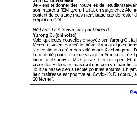
Shih C. Taïwanaise
Je viens te donner des nouvelles de l’étudiant taïwa
son master a l’EM Lyon, il a fait un stage chez Alcime
content de ce stage mais n’envisage pas de rester d
emploi en CDI.
NOUVELLES
transmises par Mariel B..
Yurong C. (chinoise)
Voici quelques nouvelles envoyée par Yurong C., la j
Moreau avaient corrigé la thèse, il y a quelques anné
"Je continue à créer des vidéos sur Xiaohongshu. J’a
la publicité pour crème de visage, même si ce n’est 
lui on peut survivre. Mais je suis bien occupée. Et pou
créer des vidéos en espérant que cela va marcher au
Tout se passe bien à l’école pour les enfants. En ja
leur maîtresse est positive au Covid-19. Du coup, j'ai
28 février".
Ret