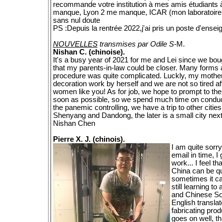
recommande votre institution à mes amis étudiants à
manque, Lyon 2 me manque, ICAR (mon laboratoire d
sans nul doute
PS :Depuis la rentrée 2022,j'ai pris un poste d'enseign
NOUVELLES
transmises par Odile S-
M.
Nishan C. (chinoise).
It's a busy year of 2021 for me and Lei since we bo
that my parents-in-law could be closer. Many forms an
procedure was quite complicated. Luckly, my mother-
decoration work by herself and we are not so tired 
women like you! As for job, we hope to prompt to the t
soon as possible, so we spend much time on conduc
the panemic controlling, we have a trip to other citi
Shenyang and Dandong, the later is a small city nex
Nishan Chen
Pierre X. J. (chinois).
I am quite sorry 
email in time, 
work... I feel t
China can be qu
sometimes it can
still learning to
and Chinese Soc
English translat
fabricating prod
goes on well, t