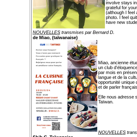
involve stays in
grateful for you
(although I feel
photo. I feel qu
have new stude
NOUVELLES
transmises par Bernard D.
de Miao, (taïwanaise)
Miao, ancienne étu
un club d'éloquence 
par mois en présenc
langue et de la cul
opportunité unique
et de parler françai
Elle nous adresse 
Taïwan.
NOUVELLES
trans