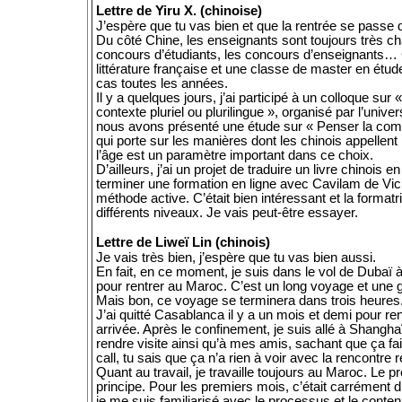
Lettre de Yiru X. (chinoise)
J’espère que tu vas bien et que la rentrée se passe d
Du côté Chine, les enseignants sont toujours très char
concours d’étudiants, les concours d’enseignants… C
littérature française et une classe de master en étu
cas toutes les années.
Il y a quelques jours, j’ai participé à un colloque su
contexte pluriel ou plurilingue », organisé par l’uni
nous avons présenté une étude sur « Penser la compl
qui porte sur les manières dont les chinois appellen
l’âge est un paramètre important dans ce choix.
D’ailleurs, j’ai un projet de traduire un livre chinoi
terminer une formation en ligne avec Cavilam de Vi
méthode active. C’était bien intéressant et la formatr
différents niveaux. Je vais peut-être essayer.
Lettre de Liweï Lin (chinois)
Je vais très bien, j’espère que tu vas bien aussi.
En fait, en ce moment, je suis dans le vol de Dubaï à
pour rentrer au Maroc. C’est un long voyage et une g
Mais bon, ce voyage se terminera dans trois heures
J’ai quitté Casablanca il y a un mois et demi pour r
arrivée. Après le confinement, je suis allé à Shangh
rendre visite ainsi qu’à mes amis, sachant que ça fa
call, tu sais que ça n’a rien à voir avec la rencontre r
Quant au travail, je travaille toujours au Maroc. Le pr
principe. Pour les premiers mois, c’était carrément di
je me suis familiarisé avec le processus et le contenu