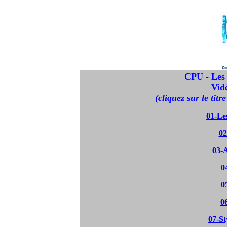
CPU - Les
Vid
(cliquez sur le titr
01-Le
02
03-
0
0
0
07-St