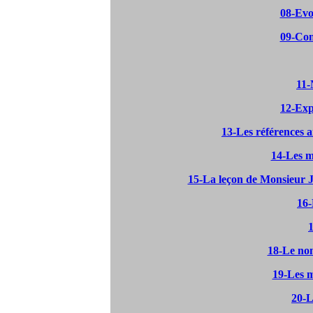
08-Evo
09-Co
11-
12-Exp
13-Les références 
14-Les m
15-La leçon de Monsieur 
16
1
18-Le nom
19-Les m
20-L