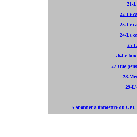
21-L
22-Le ca
23-Le ca
24-Le ca
25-L
26-Le fon
27-Que pense
28-Mét
29-L'
S'abonner à linfolettre du CPU